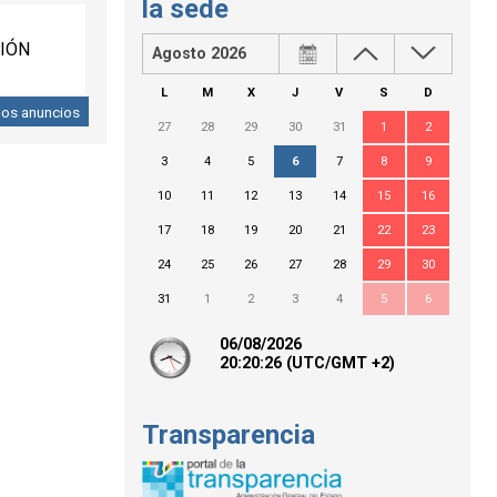
la sede
CIÓN
Agosto 2026
L
M
X
J
V
S
D
los anuncios
27
28
29
30
31
1
2
3
4
5
6
7
8
9
10
11
12
13
14
15
16
17
18
19
20
21
22
23
24
25
26
27
28
29
30
31
1
2
3
4
5
6
06/08/2026
20:
20
:26
(UTC/GMT +2)
Transparencia